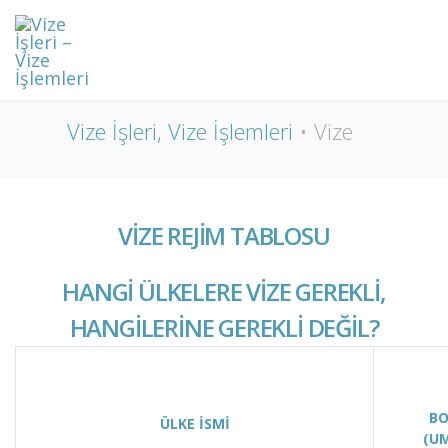
VIZE
Vize İşleri, Vize İşlemleri
Vize
VIZE REJIM TABLOSU
HANGI ÜLKELERE VIZE GEREKLI,
HANGILERINE GEREKLI DEĞIL?
B
ÜLKE İSMİ
(U