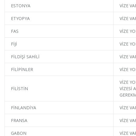
ESTONYA
VİZE VA
ETYOPYA
VİZE VA
FAS
VİZE YO
FİJİ
VİZE YO
FİLDİŞİ SAHİLİ
VİZE VA
FİLİPİNLER
VİZE YO
VİZE YO
FİLİSTİN
VİZESİ 
GEREKM
FİNLANDİYA
VİZE VA
FRANSA
VİZE VA
GABON
VİZE VA