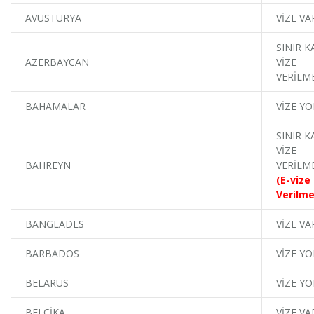
AVUSTURYA
VİZE VA
SINIR K
AZERBAYCAN
VİZE
VERİLM
BAHAMALAR
VİZE YO
SINIR K
VİZE
BAHREYN
VERİLM
(E-vize
Verilme
BANGLADES
VİZE VA
BARBADOS
VİZE YO
BELARUS
VİZE YO
BELÇİKA
VİZE VA