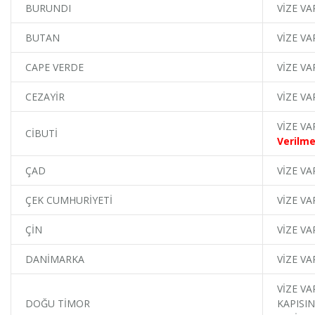
BURUNDI
VİZE VA
BUTAN
VİZE VA
CAPE VERDE
VİZE VA
CEZAYİR
VİZE VA
VİZE VA
CİBUTİ
Verilme
ÇAD
VİZE VA
ÇEK CUMHURİYETİ
VİZE VA
ÇİN
VİZE VA
DANİMARKA
VİZE VA
VİZE VA
DOĞU TİMOR
KAPISIN