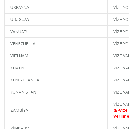
UKRAYNA
VİZE YO
URUGUAY
VİZE YO
VANUATU
VİZE YO
VENEZUELLA
VİZE YO
VİETNAM
VİZE VA
YEMEN
VİZE VA
YENİ ZELANDA
VİZE VA
YUNANİSTAN
VİZE VA
VİZE VA
ZAMBİYA
(E-vize
Verilme
ZİMBABVE
VİZE VA