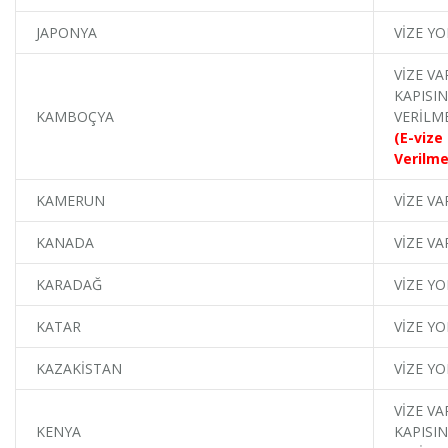
JAPONYA
VİZE YO
VİZE VA
KAPISIN
KAMBOÇYA
VERİLM
(E-vize
Verilme
KAMERUN
VİZE VA
KANADA
VİZE VA
KARADAĞ
VİZE YO
KATAR
VİZE YO
KAZAKİSTAN
VİZE YO
VİZE VA
KENYA
KAPISIN