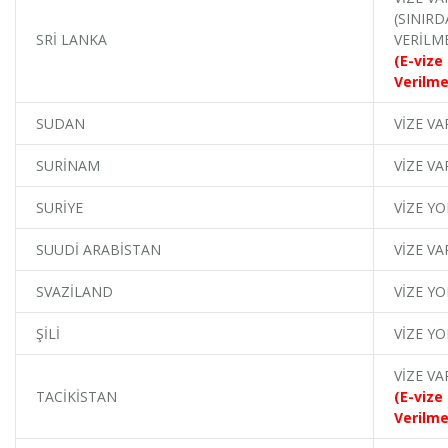
(SINIRD
SRİ LANKA
VERİLM
(E-vize
Verilme
SUDAN
VİZE VA
SURİNAM
VİZE VA
SURİYE
VİZE YO
SUUDİ ARABİSTAN
VİZE VA
SVAZİLAND
VİZE YO
ŞİLİ
VİZE YO
VİZE VA
TACİKİSTAN
(E-vize
Verilme