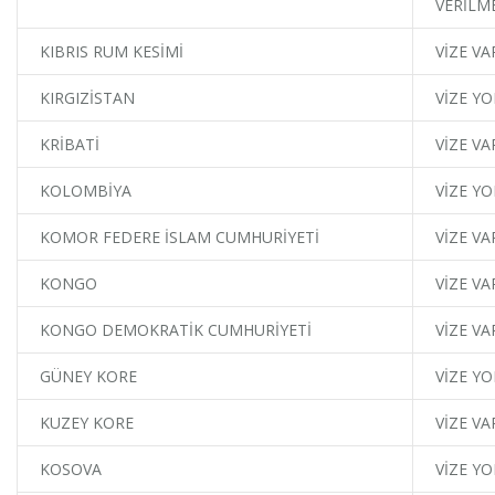
VERİLM
KIBRIS RUM KESİMİ
VİZE VA
KIRGIZİSTAN
VİZE YO
KRİBATİ
VİZE VA
KOLOMBİYA
VİZE YO
KOMOR FEDERE İSLAM CUMHURİYETİ
VİZE VA
KONGO
VİZE VA
KONGO DEMOKRATİK CUMHURİYETİ
VİZE VA
GÜNEY KORE
VİZE YO
KUZEY KORE
VİZE VA
KOSOVA
VİZE YO