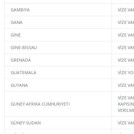
GAMBIYA
VİZE VA
GANA
VİZE VA
GİNE
VİZE VA
GİNE-BİSSAU
VİZE VA
GRENADA
VİZE VA
GUATEMALA
VİZE YO
GUYANA
VİZE VA
VİZE VA
GUNEY AFRIKA CUMHURIYETI
KAPISIN
VERİLM
GÜNEY SUDAN
VİZE VA