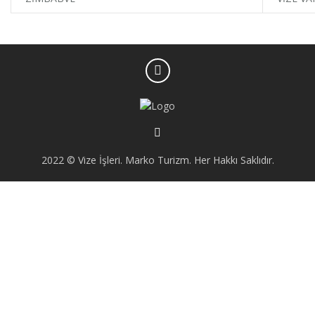
2022 © Vize İşleri. Marko Turizm. Her Hakkı Saklıdır.