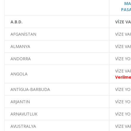
MA
PAS
A.B.D.
VİZE V
AFGANİSTAN
VİZE VA
ALMANYA
VİZE VA
ANDORRA
VİZE YO
VİZE VA
ANGOLA
Verilme
ANTİGUA-BARBUDA
VİZE YO
ARJANTIN
VİZE YO
ARNAVUTLUK
VİZE YO
AVUSTRALYA
VİZE VA