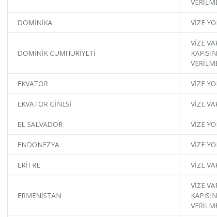
VERİLM
DOMİNİKA
VİZE YO
VİZE VA
DOMİNİK CUMHURİYETİ
KAPISIN
VERİLM
EKVATOR
VİZE YO
EKVATOR GİNESİ
VİZE VA
EL SALVADOR
VİZE YO
ENDONEZYA
VİZE YO
ERİTRE
VİZE VA
VİZE VA
ERMENİSTAN
KAPISIN
VERİLM