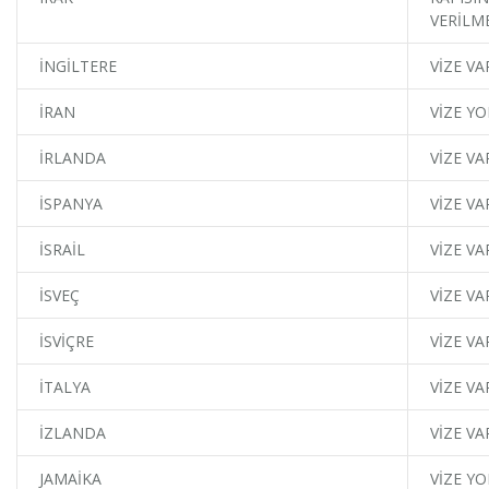
VERİLM
İNGİLTERE
VİZE VA
İRAN
VİZE YO
İRLANDA
VİZE VA
İSPANYA
VİZE VA
İSRAİL
VİZE VA
İSVEÇ
VİZE VA
İSVİÇRE
VİZE VA
İTALYA
VİZE VA
İZLANDA
VİZE VA
JAMAİKA
VİZE YO