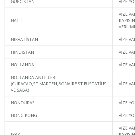
GÜRCİSTAN
VİZE YO
VİZE VA
HAİTİ
KAPISIN
VERİLM
HIRVATİSTAN
VİZE VA
HİNDİSTAN
VİZE VA
HOLLANDA
VİZE VA
HOLLANDA ANTILLERI
(CURACAO,ST.MARTEN,BONAİRE.ST.EUSTATİUS
VİZE VA
VE SABA)
HONDURAS
VİZE YO
HONG KONG
VİZE YO
VİZE VA
IRAK
KAPISIN