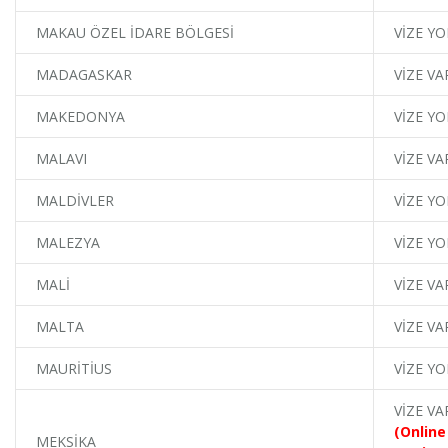
MAKAU ÖZEL İDARE BÖLGESİ
VİZE YO
MADAGASKAR
VİZE VA
MAKEDONYA
VİZE YO
MALAVI
VİZE VA
MALDİVLER
VİZE YO
MALEZYA
VİZE YO
MALİ
VİZE VA
MALTA
VİZE VA
MAURİTİUS
VİZE YO
VİZE VA
(Online
MEKSİKA