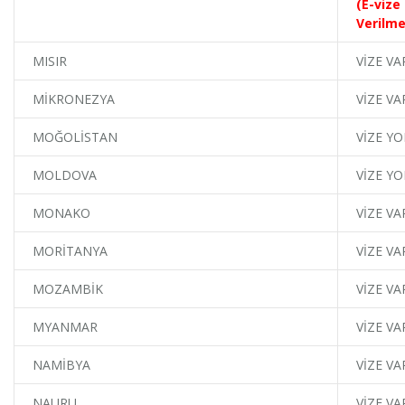
(E-vize
Verilme
MISIR
VİZE VA
MİKRONEZYA
VİZE VA
MOĞOLİSTAN
VİZE YO
MOLDOVA
VİZE YO
MONAKO
VİZE VA
MORİTANYA
VİZE VA
MOZAMBİK
VİZE VA
MYANMAR
VİZE VA
NAMİBYA
VİZE VA
NAURU
VİZE VA