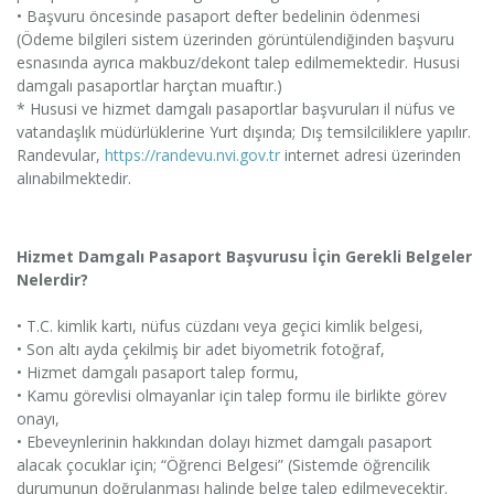
• Başvuru öncesinde pasaport defter bedelinin ödenmesi
(Ödeme bilgileri sistem üzerinden görüntülendiğinden başvuru
esnasında ayrıca makbuz/dekont talep edilmemektedir. Hususi
damgalı pasaportlar harçtan muaftır.)
* Hususi ve hizmet damgalı pasaportlar başvuruları il nüfus ve
vatandaşlık müdürlüklerine Yurt dışında; Dış temsilciliklere yapılır.
Randevular,
https://randevu.nvi.gov.tr
internet adresi üzerinden
alınabilmektedir.
Hizmet Damgalı Pasaport Başvurusu İçin Gerekli Belgeler
Nelerdir?
• T.C. kimlik kartı, nüfus cüzdanı veya geçici kimlik belgesi,
• Son altı ayda çekilmiş bir adet biyometrik fotoğraf,
• Hizmet damgalı pasaport talep formu,
• Kamu görevlisi olmayanlar için talep formu ile birlikte görev
onayı,
• Ebeveynlerinin hakkından dolayı hizmet damgalı pasaport
alacak çocuklar için; “Öğrenci Belgesi” (Sistemde öğrencilik
durumunun doğrulanması halinde belge talep edilmeyecektir.