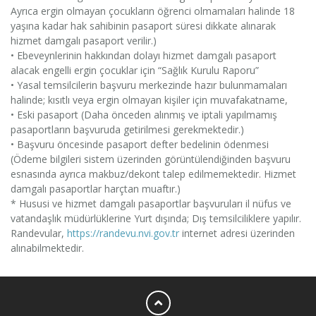
Ayrıca ergin olmayan çocukların öğrenci olmamaları halinde 18
yaşına kadar hak sahibinin pasaport süresi dikkate alınarak
hizmet damgalı pasaport verilir.)
• Ebeveynlerinin hakkından dolayı hizmet damgalı pasaport
alacak engelli ergin çocuklar için “Sağlık Kurulu Raporu”
• Yasal temsilcilerin başvuru merkezinde hazır bulunmamaları
halinde; kısıtlı veya ergin olmayan kişiler için muvafakatname,
• Eski pasaport (Daha önceden alınmış ve iptali yapılmamış
pasaportların başvuruda getirilmesi gerekmektedir.)
• Başvuru öncesinde pasaport defter bedelinin ödenmesi
(Ödeme bilgileri sistem üzerinden görüntülendiğinden başvuru
esnasında ayrıca makbuz/dekont talep edilmemektedir. Hizmet
damgalı pasaportlar harçtan muaftır.)
* Hususi ve hizmet damgalı pasaportlar başvuruları il nüfus ve
vatandaşlık müdürlüklerine Yurt dışında; Dış temsilciliklere yapılır.
Randevular,
https://randevu.nvi.gov.tr
internet adresi üzerinden
alınabilmektedir.