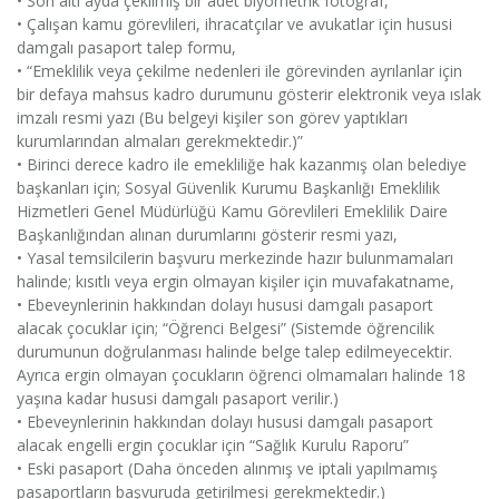
• Son altı ayda çekilmiş bir adet biyometrik fotoğraf,
• Çalışan kamu görevlileri, ihracatçılar ve avukatlar için hususi
damgalı pasaport talep formu,
• “Emeklilik veya çekilme nedenleri ile görevinden ayrılanlar için
bir defaya mahsus kadro durumunu gösterir elektronik veya ıslak
imzalı resmi yazı (Bu belgeyi kişiler son görev yaptıkları
kurumlarından almaları gerekmektedir.)”
• Birinci derece kadro ile emekliliğe hak kazanmış olan belediye
başkanları için; Sosyal Güvenlik Kurumu Başkanlığı Emeklilik
Hizmetleri Genel Müdürlüğü Kamu Görevlileri Emeklilik Daire
Başkanlığından alınan durumlarını gösterir resmi yazı,
• Yasal temsilcilerin başvuru merkezinde hazır bulunmamaları
halinde; kısıtlı veya ergin olmayan kişiler için muvafakatname,
• Ebeveynlerinin hakkından dolayı hususi damgalı pasaport
alacak çocuklar için; “Öğrenci Belgesi” (Sistemde öğrencilik
durumunun doğrulanması halinde belge talep edilmeyecektir.
Ayrıca ergin olmayan çocukların öğrenci olmamaları halinde 18
yaşına kadar hususi damgalı pasaport verilir.)
• Ebeveynlerinin hakkından dolayı hususi damgalı pasaport
alacak engelli ergin çocuklar için “Sağlık Kurulu Raporu”
• Eski pasaport (Daha önceden alınmış ve iptali yapılmamış
pasaportların başvuruda getirilmesi gerekmektedir.)