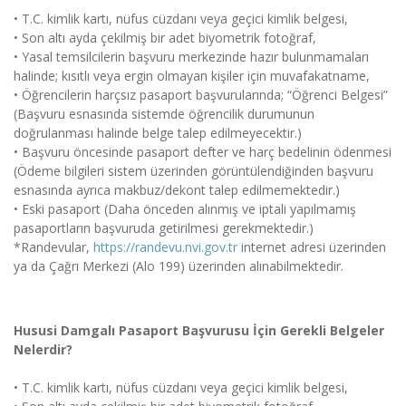
• T.C. kimlik kartı, nüfus cüzdanı veya geçici kimlik belgesi,
• Son altı ayda çekilmiş bir adet biyometrik fotoğraf,
• Yasal temsilcilerin başvuru merkezinde hazır bulunmamaları
halinde; kısıtlı veya ergin olmayan kişiler için muvafakatname,
• Öğrencilerin harçsız pasaport başvurularında; “Öğrenci Belgesi”
(Başvuru esnasında sistemde öğrencilik durumunun
doğrulanması halinde belge talep edilmeyecektir.)
• Başvuru öncesinde pasaport defter ve harç bedelinin ödenmesi
(Ödeme bilgileri sistem üzerinden görüntülendiğinden başvuru
esnasında ayrıca makbuz/dekont talep edilmemektedir.)
• Eski pasaport (Daha önceden alınmış ve iptali yapılmamış
pasaportların başvuruda getirilmesi gerekmektedir.)
*Randevular,
https://randevu.nvi.gov.tr
internet adresi üzerinden
ya da Çağrı Merkezi (Alo 199) üzerinden alınabilmektedir.
Hususi Damgalı Pasaport Başvurusu İçin Gerekli Belgeler
Nelerdir?
• T.C. kimlik kartı, nüfus cüzdanı veya geçici kimlik belgesi,