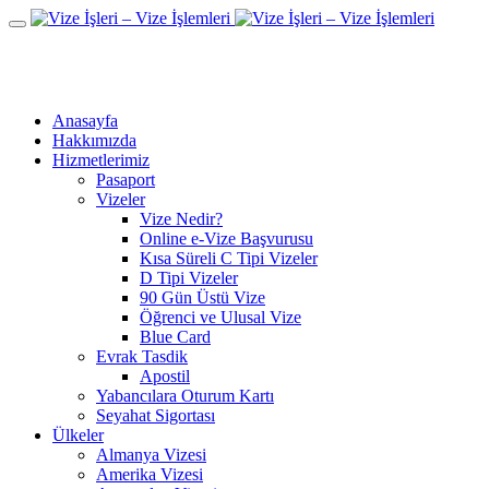
Anasayfa
Hakkımızda
Hizmetlerimiz
Pasaport
Vizeler
Vize Nedir?
Online e-Vize Başvurusu
Kısa Süreli C Tipi Vizeler
D Tipi Vizeler
90 Gün Üstü Vize
Öğrenci ve Ulusal Vize
Blue Card
Evrak Tasdik
Apostil
Yabancılara Oturum Kartı
Seyahat Sigortası
Ülkeler
Almanya Vizesi
Amerika Vizesi