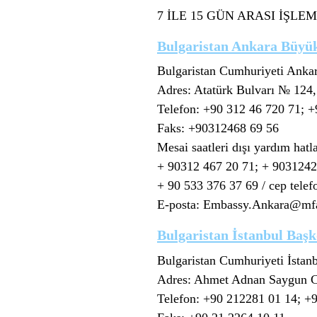
7 İLE 15 GÜN ARASI İŞLE
Bulgaristan Ankara Büyüke
Bulgaristan Cumhuriyeti Ankar
Adres: Atatürk Bulvarı № 124
Telefon: +90 312 46 720 71; 
Faks: +90312468 69 56
Mesai saatleri dışı yardım hatla
+ 90312 467 20 71; + 9031242
+ 90 533 376 37 69 / cep telef
E-posta: Embassy.Ankara@mf
Bulgaristan İstanbul Baş
Bulgaristan Cumhuriyeti İstan
Adres: Ahmet Adnan Saygun Cd
Telefon: +90 212281 01 14; +