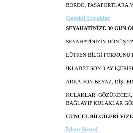
BORDO, PASAPORTLARA Vİ
Gerekli Evraklar
SEYAHATİNİZE 30 GÜN Ö
SEYAHATİNİZİN DÖNÜŞ TA
LÜTFEN BİLGİ FORMUNU 
İKİ ADET SON 3 AY İÇERİ
ARKA FON BEYAZ, DİŞLE
KULAKLAR GÖZÜKECEK, 
BAĞLAYIP KULAKLAR GÖZ
GÜNCEL BİLGİLERİ VİZE
İşlem Süresi