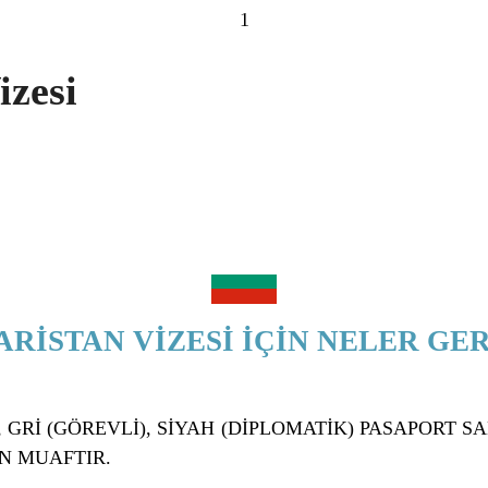
1
izesi
RİSTAN VİZESİ İÇİN NELER GE
 GRİ (GÖREVLİ), SİYAH (DİPLOMATİK) PASAPORT S
N MUAFTIR.