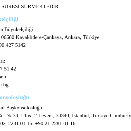
M SÜRESİ SÜRMEKTEDİR.
lçiliği
a Büyükelçiliği
, 06680 Kavaklıdere-Çankaya, Ankara, Türkiye
+90 427 5142
rı:
7 51 42
onu
a.bg
konsolosluğu
bul Başkonsolosluğu
. № 34, Ulus- 2.Levent, 34340, İstanbul, Türkiye Cumhuriy
90212281 01 15; +90 21 2281 01 16