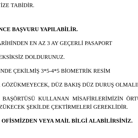
ZE TABİDİR.
NCE BAŞVURU YAPILABİLİR.
RİHİNDEN EN AZ 3 AY GEÇERLİ PASAPORT
EKSİKSİZ DOLDURUNUZ.
SİNDE ÇEKİLMİŞ 3*5-4*5 BİOMETRİK RESİM
R GÖZÜKMEYECEK, DÜZ BAKIŞ DÜZ DURUŞ OLMALI
BAŞÖRTÜSÜ KULLANAN MİSAFİRLERİMİZİN ÖRT
ÜKECEK ŞEKİLDE ÇEKTİRMELERİ GEREKLİDİR.
 OFİSMİZDEN VEYA MAİL BİLGİ ALABİLİRSİNİZ.